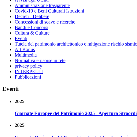
Amministrazione trasparente
Covid-19 e Beni Culturali Istruzioni
Decreti - Delibere
Concessioni di scavo e ricerche
Bandi e Concorsi
Cultura & Culture
Eventi
Tutela del patrimonio architettonico e mitigazione rischio sismi
Art Bonus
Multimedia
Normativa e risorse in rete
privacy policy
INTERPELLI
Pubblicazioni
Eventi
2025
Giornate Europee del Patrimonio 2025 - Apertura Straordin
2025