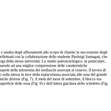
e analisi degli affioramenti allo scopo di chiarire la successione degli
 effettuati con la collaborazione dello studente Pierluigi Santagati, che
ga della stessa università. Lo studio paleoicnologico, in particolare,
tribuendo ad una miglior comprensione delle caratteristiche
spetti della tafonomia dei molluschi associati al cetaceo. Il lavoro di
o sulla messa in luce della malacofauna associata alle ossa del grande
che diverse (Fig. 7). A metà del mese di settembre, il blocco era
erficie delle ossa (Fig. 9) e dell’intera giacitura dello scheletro (Fig.