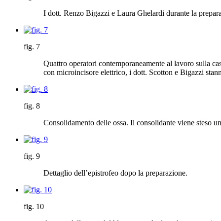
I dott. Renzo Bigazzi e Laura Ghelardi durante la prepara
fig. 7
Quattro operatori contemporaneamente al lavoro sulla cassa
con microincisore elettrico, i dott. Scotton e Bigazzi st
fig. 8
Consolidamento delle ossa. Il consolidante viene steso unif
fig. 9
Dettaglio dell’epistrofeo dopo la preparazione.
fig. 10