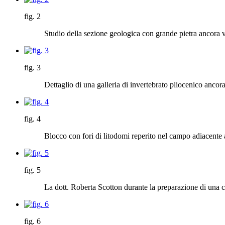
fig. 2
Studio della sezione geologica con grande pietra ancora v
fig. 3
Dettaglio di una galleria di invertebrato pliocenico ancor
fig. 4
Blocco con fori di litodomi reperito nel campo adiacente a
fig. 5
La dott. Roberta Scotton durante la preparazione di una co
fig. 6