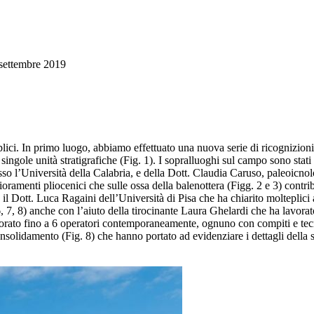
settembre 2019
eplici. In primo luogo, abbiamo effettuato una nuova serie di ricognizioni 
singole unità stratigrafiche (Fig. 1). I sopralluoghi sul campo sono stati
sso l’Università della Calabria, e della Dott. Claudia Caruso, paleoicnolo
affioramenti pliocenici che sulle ossa della balenottera (Figg. 2 e 3) con
l Dott. Luca Ragaini dell’Università di Pisa che ha chiarito molteplici a
 7, 8) anche con l’aiuto della tirocinante Laura Ghelardi che ha lavorat
orato fino a 6 operatori contemporaneamente, ognuno con compiti e tecni
nsolidamento (Fig. 8) che hanno portato ad evidenziare i dettagli della sup